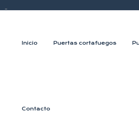
–
Inicio
Puertas cortafuegos
Pu
octubre 9, 2018
In
Puertas tÃ©cnicas
Puertas
Contacto
de nuev