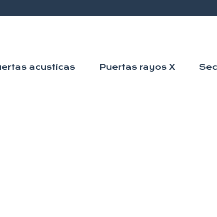
ertas acusticas
Puertas rayos X
Sec
By
adminon
 TÃ©cnicas 
a fÃ¡brica e