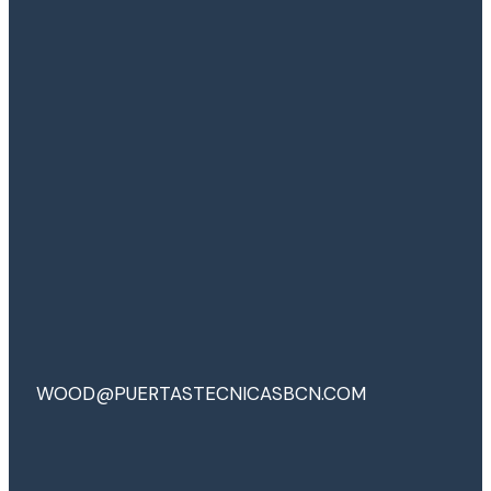
WOOD@PUERTASTECNICASBCN.COM