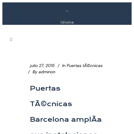
–
Idioma
julio 27, 2015
In
Puertas tÃ©cnicas
By
adminon
Puertas
TÃ©cnicas
Barcelona amplÃ­a