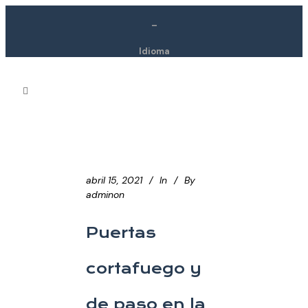
–
Idioma
abril 15, 2021
In
By
adminon
Puertas
cortafuego y
de paso en la