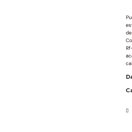
Pu
es
de
Co
Rf
ac
ca
D
C