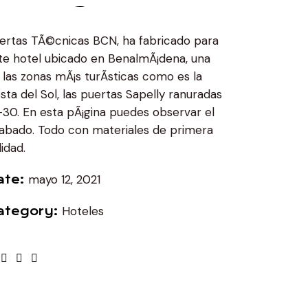
ertas TÃ©cnicas BCN, ha fabricado para
te hotel ubicado en BenalmÃ¡dena, una
 las zonas mÃ¡s turÃ­sticas como es la
sta del Sol, las puertas Sapelly ranuradas
-30. En esta pÃ¡gina puedes observar el
abado. Todo con materiales de primera
lidad.
mayo 12, 2021
ate
Hoteles
ategory