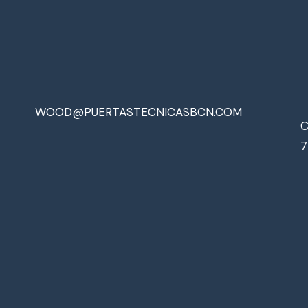
WOOD@PUERTASTECNICASBCN.COM
C
7