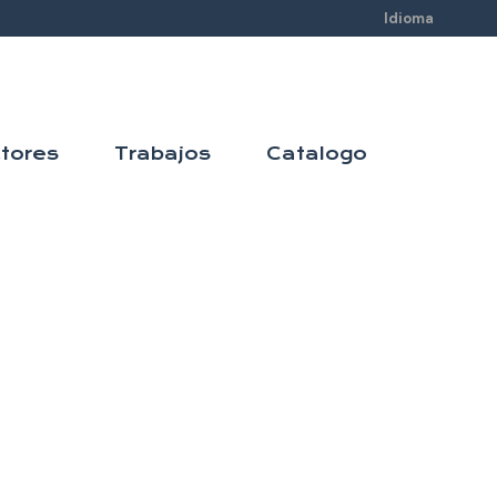
Idioma
tores
Trabajos
Catalogo
Puertas para
el Hotel
Sunset Beach
Club de
MÃ¡laga