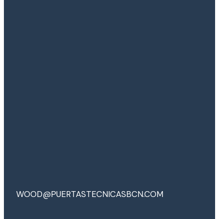
WOOD@PUERTASTECNICASBCN.COM